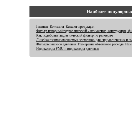
Наиболее популярны
Главная
Контакты
Каталог продукции
Фильтр напорный гидравлический - назначение, конструкция, ф
Как подобрать гидравлический фильтр по размерам
Линейка взаимозаменяемых элементов для гидравлических и с
Фильтры низкого давления
Измерение объемного расхода
Изме
Индикаторы FMU и индикаторы давления