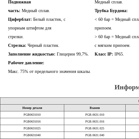
Подвижная
Медный сплав.
часть:
Медный сплав.
Трубка Бурдона:
Циферблат:
Белый пластик, с
< 60 бар = Медный спл
упорным штифтом для
припоем.
стрелки.
> 60 бар = Медный спл
Стрелка:
Черный пластик.
с мягким припоем.
Заполнение жидкостью:
Глицерин 99,7%.
Класс IP:
IP65.
Рабочее давление:
Макс. 75% от предельного значения шкалы.
Информ
Номер детали
Взамен
PGB0631010
PGB.0631.010
PGB0631016
PGB.0631.016
PGB0631025
PGB.0631.025
PGB0631040
PGB.0631.040