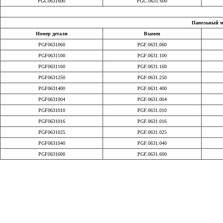
PGC0631600
PGC.0631.600
Панельный мо
Номер детали
Взамен
PGF0631060
PGF.0631.060
PGF0631100
PGF.0631.100
PGF0631160
PGF.0631.160
PGF0631250
PGF.0631.250
PGF0631400
PGF.0631.400
PGF0631004
PGF.0631.004
PGF0631010
PGF.0631.010
PGF0631016
PGF.0631.016
PGF0631025
PGF.0631.025
PGF0631040
PGF.0631.040
PGF0631600
PGF.0631.600